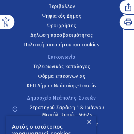
Περιβάλλον
Ψηφιακός Δήμος
Όροι χρήσης
Δήλωση προσβασιμότητας
Πολιτική απορρήτου και cookies
Επικοινωνία
Τηλεφωνικός κατάλογος
Φόρμα επικοινωνίας
ΚΕΠ Δήμου Νεάπολης-Συκεών
Δημαρχείο Νεάπολης-Συκεών
Στρατηγού Σαράφη 1 & Ιωάννου
Μιχαήλ, Συκιές, 56625
×
neapoli.sykies@ddt.gov.gr
Αυτός ο ιστότοπος
χρησιμοποιεί cookies