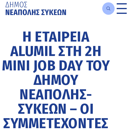
Μετάβαση
στο
Η ΕΤΑΙΡΕΊΑ
κυρίως
περιεχόμενο
ALUMIL ΣΤΗ 2Η
MINI JOB DAY ΤΟΥ
ΔΉΜΟΥ
ΝΕΆΠΟΛΗΣ-
ΣΥΚΕΏΝ – ΟΙ
ΣΥΜΜΕΤΈΧΟΝΤΕΣ