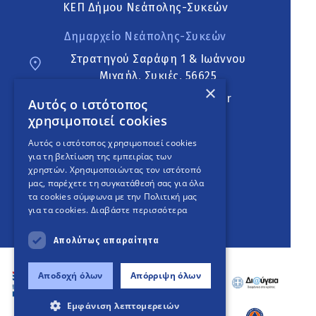
ΚΕΠ Δήμου Νεάπολης-Συκεών
Δημαρχείο Νεάπολης-Συκεών
Στρατηγού Σαράφη 1 & Ιωάννου
Μιχαήλ, Συκιές, 56625
×
neapoli.sykies@ddt.gov.gr
Αυτός ο ιστότοπος
χρησιμοποιεί cookies
Ακολουθήστε
Αυτός ο ιστότοπος χρησιμοποιεί cookies
για τη βελτίωση της εμπειρίας των
χρηστών. Χρησιμοποιώντας τον ιστότοπό
μας, παρέχετε τη συγκατάθεσή σας για όλα
English Version
τα cookies σύμφωνα με την Πολιτική μας
για τα cookies.
Διαβάστε περισσότερα
An
project
Απολύτως απαραίτητα
Αποδοχή όλων
Απόρριψη όλων
Εμφάνιση λεπτομερειών