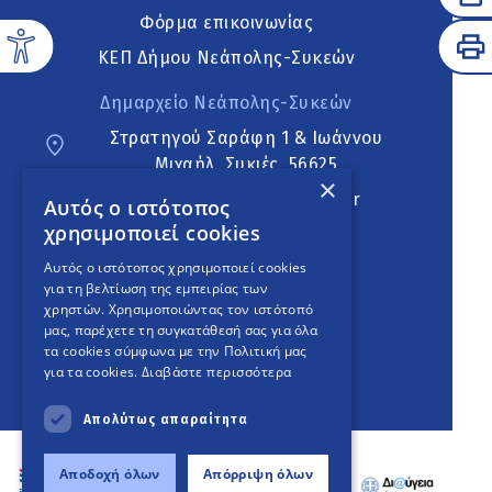
Φόρμα επικοινωνίας
ΚΕΠ Δήμου Νεάπολης-Συκεών
Δημαρχείο Νεάπολης-Συκεών
Στρατηγού Σαράφη 1 & Ιωάννου
Μιχαήλ, Συκιές, 56625
×
neapoli.sykies@ddt.gov.gr
Αυτός ο ιστότοπος
χρησιμοποιεί cookies
Ακολουθήστε
Αυτός ο ιστότοπος χρησιμοποιεί cookies
για τη βελτίωση της εμπειρίας των
χρηστών. Χρησιμοποιώντας τον ιστότοπό
μας, παρέχετε τη συγκατάθεσή σας για όλα
English Version
τα cookies σύμφωνα με την Πολιτική μας
για τα cookies.
Διαβάστε περισσότερα
An
project
Απολύτως απαραίτητα
Αποδοχή όλων
Απόρριψη όλων