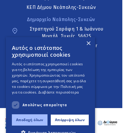
ΚΕΠ Δήμου Νεάπολης-Συκεών
Δημαρχείο Νεάπολης-Συκεών
Στρατηγού Σαράφη 1 & Ιωάννου
Μιχαήλ, Συκιές, 56625
×
neapoli.sykies@ddt.gov.gr
Αυτός ο ιστότοπος
χρησιμοποιεί cookies
Ακολουθήστε
Αυτός ο ιστότοπος χρησιμοποιεί cookies
για τη βελτίωση της εμπειρίας των
χρηστών. Χρησιμοποιώντας τον ιστότοπό
μας, παρέχετε τη συγκατάθεσή σας για όλα
English Version
τα cookies σύμφωνα με την Πολιτική μας
για τα cookies.
Διαβάστε περισσότερα
An
project
Απολύτως απαραίτητα
Αποδοχή όλων
Απόρριψη όλων
Εμφάνιση λεπτομερειών