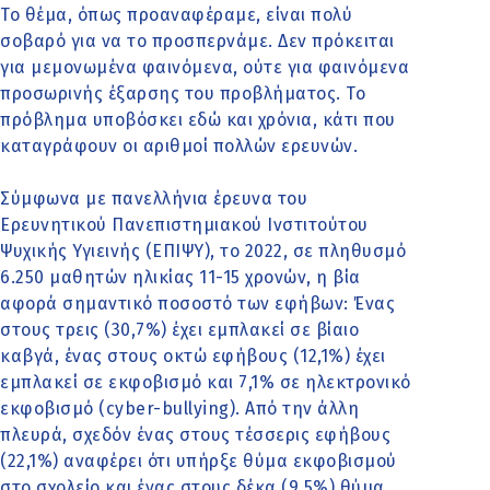
Το θέμα, όπως προαναφέραμε, είναι πολύ
σοβαρό για να το προσπερνάμε. Δεν πρόκειται
για μεμονωμένα φαινόμενα, ούτε για φαινόμενα
προσωρινής έξαρσης του προβλήματος. Το
πρόβλημα υποβόσκει εδώ και χρόνια, κάτι που
καταγράφουν οι αριθμοί πολλών ερευνών.
Σύμφωνα με πανελλήνια έρευνα του
Ερευνητικού Πανεπιστημιακού Ινστιτούτου
Ψυχικής Υγιεινής (ΕΠΙΨΥ), το 2022, σε πληθυσμό
6.250 μαθητών ηλικίας 11-15 χρονών, η βία
αφορά σημαντικό ποσοστό των εφήβων: Ένας
στους τρεις (30,7%) έχει εμπλακεί σε βίαιο
καβγά, ένας στους οκτώ εφήβους (12,1%) έχει
εμπλακεί σε εκφοβισμό και 7,1% σε ηλεκτρονικό
εκφοβισμό (cyber-bullying). Από την άλλη
πλευρά, σχεδόν ένας στους τέσσερις εφήβους
(22,1%) αναφέρει ότι υπήρξε θύμα εκφοβισμού
στο σχολείο και ένας στους δέκα (9,5%) θύμα