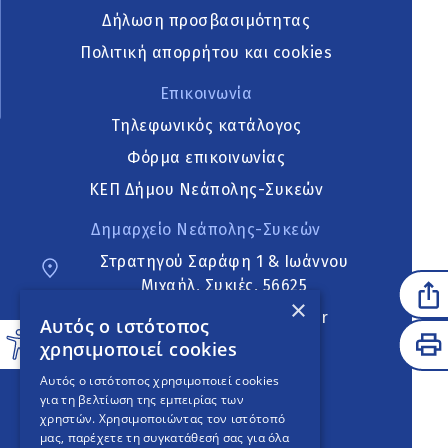
Δήλωση προσβασιμότητας
Πολιτική απορρήτου και cookies
Επικοινωνία
Τηλεφωνικός κατάλογος
Φόρμα επικοινωνίας
ΚΕΠ Δήμου Νεάπολης-Συκεών
Δημαρχείο Νεάπολης-Συκεών
Στρατηγού Σαράφη 1 & Ιωάννου
Μιχαήλ, Συκιές, 56625
×
neapoli.sykies@ddt.gov.gr
Αυτός ο ιστότοπος
χρησιμοποιεί cookies
Ακολουθήστε
Αυτός ο ιστότοπος χρησιμοποιεί cookies
για τη βελτίωση της εμπειρίας των
χρηστών. Χρησιμοποιώντας τον ιστότοπό
μας, παρέχετε τη συγκατάθεσή σας για όλα
English Version