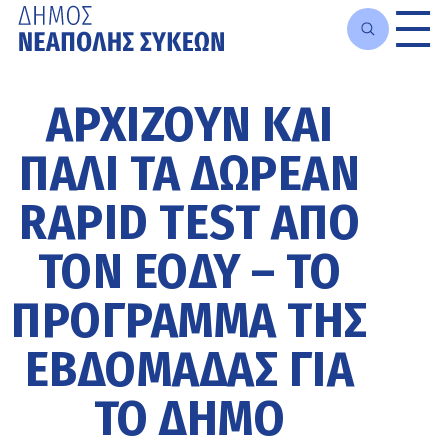
Μετάβαση
στο
ΑΡΧΊΖΟΥΝ ΚΑΙ
κυρίως
περιεχόμενο
ΠΆΛΙ ΤΑ ΔΩΡΕΆΝ
RAPID TEST ΑΠΌ
ΤΟΝ ΕΟΔΥ – ΤΟ
ΠΡΌΓΡΑΜΜΑ ΤΗΣ
ΕΒΔΟΜΆΔΑΣ ΓΙΑ
ΤΟ ΔΉΜΟ