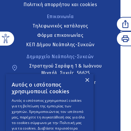
Πολιτική απορρήτου και cookies
Επικοινωνία
Τηλεφωνικός κατάλογος
Φόρμα επικοινωνίας
ΚΕΠ Δήμου Νεάπολης-Συκεών
Δημαρχείο Νεάπολης-Συκεών
Στρατηγού Σαράφη 1 & Ιωάννου
Μιχαήλ, Συκιές, 56625
×
neapoli.sykies@ddt.gov.gr
Αυτός ο ιστότοπος
χρησιμοποιεί cookies
Ακολουθήστε
Αυτός ο ιστότοπος χρησιμοποιεί cookies
για τη βελτίωση της εμπειρίας των
χρηστών. Χρησιμοποιώντας τον ιστότοπό
μας, παρέχετε τη συγκατάθεσή σας για όλα
English Version
τα cookies σύμφωνα με την Πολιτική μας
για τα cookies.
Διαβάστε περισσότερα
An
project