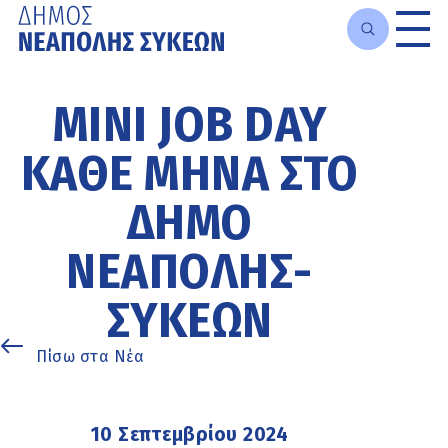
Μετάβαση
στο
MINI JOB DAY
κυρίως
περιεχόμενο
ΚΆΘΕ ΜΉΝΑ ΣΤΟ
ΔΉΜΟ
ΝΕΆΠΟΛΗΣ-
ΣΥΚΕΏΝ
Πίσω στα Νέα
10 Σεπτεμβρίου 2024