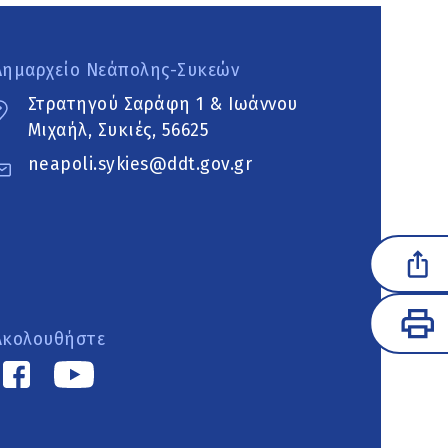
Δημαρχείο Νεάπολης-Συκεών
Στρατηγού Σαράφη 1 & Ιωάννου
Μιχαήλ, Συκιές, 56625
neapoli.sykies@ddt.gov.gr
Ακολουθήστε