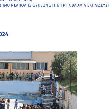
 ΔΉΜΟ ΝΕΆΠΟΛΗΣ-ΣΥΚΕΏΝ ΣΤΗΝ ΤΡΙΤΟΒΆΘΜΙΑ ΕΚΠΑΊΔΕΥΣ
024