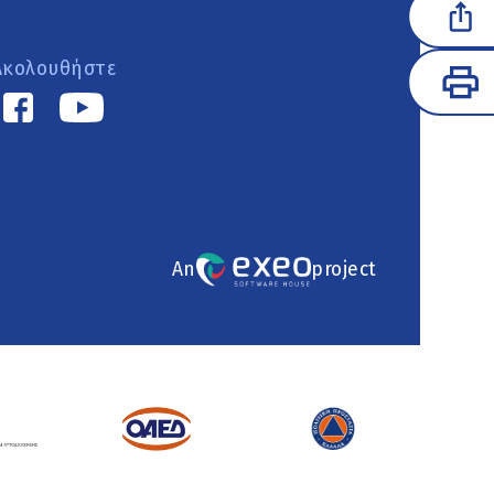
Ακολουθήστε
An
project