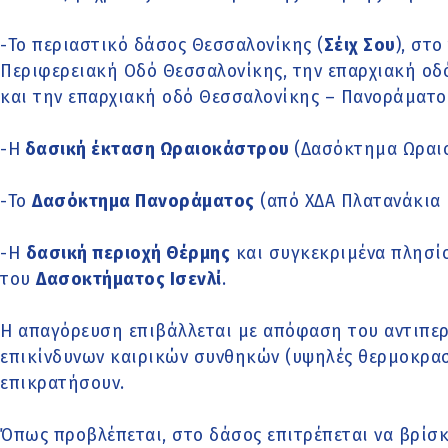
-Το περιαστικό δάσος Θεσσαλονίκης (
Σέιχ Σου
), στ
Περιφερειακή Οδό Θεσσαλονίκης, την επαρχιακή οδ
και την επαρχιακή οδό Θεσσαλονίκης – Πανοράματος
-Η
δασική έκταση Ωραιοκάστρου
(Δασόκτημα Ωραι
-Το
Δασόκτημα Πανοράματος
(από ΧΔΑ Πλατανάκια 
-Η
δασική περιοχή Θέρμης
και συγκεκριμένα πλησί
του
Δασοκτήματος Ισενλί
.
Η απαγόρευση επιβάλλεται με απόφαση του αντιπε
επικίνδυνων καιρικών συνθηκών (υψηλές θερμοκρασί
επικρατήσουν.
Όπως προβλέπεται, στο δάσος επιτρέπεται να βρίσ