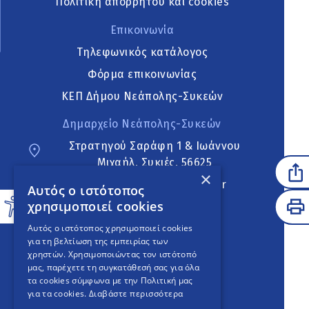
Πολιτική απορρήτου και cookies
Επικοινωνία
Τηλεφωνικός κατάλογος
Φόρμα επικοινωνίας
ΚΕΠ Δήμου Νεάπολης-Συκεών
Δημαρχείο Νεάπολης-Συκεών
Στρατηγού Σαράφη 1 & Ιωάννου
Μιχαήλ, Συκιές, 56625
×
neapoli.sykies@ddt.gov.gr
Αυτός ο ιστότοπος
χρησιμοποιεί cookies
Ακολουθήστε
Αυτός ο ιστότοπος χρησιμοποιεί cookies
για τη βελτίωση της εμπειρίας των
χρηστών. Χρησιμοποιώντας τον ιστότοπό
μας, παρέχετε τη συγκατάθεσή σας για όλα
English Version
τα cookies σύμφωνα με την Πολιτική μας
για τα cookies.
Διαβάστε περισσότερα
An
project