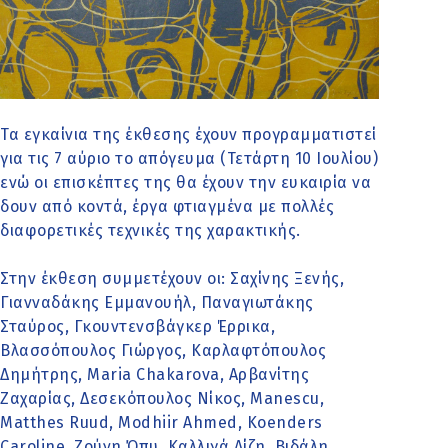
Τα εγκαίνια της έκθεσης έχουν προγραμματιστεί
για τις 7 αύριο το απόγευμα (Τετάρτη 10 Ιουλίου)
ενώ οι επισκέπτες της θα έχουν την ευκαιρία να
δουν από κοντά, έργα φτιαγμένα με πολλές
διαφορετικές τεχνικές της χαρακτικής.
Στην έκθεση συμμετέχουν οι: Σαχίνης Ξενής,
Γιανναδάκης Εμμανουήλ, Παναγιωτάκης
Σταύρος, Γκουντενσβάγκερ Έρρικα,
Βλασσόπουλος Γιώργος, Καρλαφτόπουλος
Δημήτρης, Maria Chakarova, Αρβανίτης
Ζαχαρίας, Δεσεκόπουλος Νίκος, Manescu,
Matthes Ruud, Modhiir Ahmed, Koenders
Caroline, Ζούνη Όπυ, Καλλιγά Λίζη, Βιδάλη