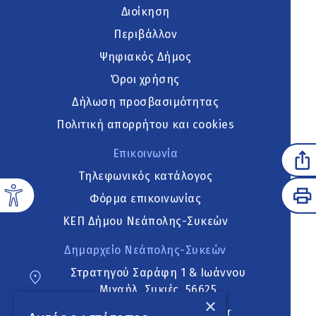
Διοίκηση
Περιβάλλον
Ψηφιακός Δήμος
Όροι χρήσης
Δήλωση προσβασιμότητας
Πολιτική απορρήτου και cookies
Επικοινωνία
Τηλεφωνικός κατάλογος
Φόρμα επικοινωνίας
ΚΕΠ Δήμου Νεάπολης-Συκεών
Δημαρχείο Νεάπολης-Συκεών
Στρατηγού Σαράφη 1 & Ιωάννου
Μιχαήλ, Συκιές, 56625
×
neapoli.sykies@ddt.gov.gr