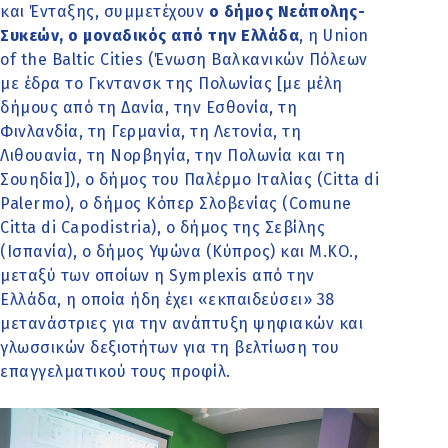
και Ένταξης, συμμετέχουν
ο δήμος Νεάπολης-
Συκεών, ο μοναδικός από την Ελλάδα
, η Union
of the Baltic Cities (Ένωση Βαλκανικών Πόλεων
με έδρα το Γκντανσκ της Πολωνίας [με μέλη
δήμους από τη Δανία, την Εσθονία, τη
Φινλανδία, τη Γερμανία, τη Λετονία, τη
Λιθουανία, τη Νορβηγία, την Πολωνία και τη
Σουηδία]), ο δήμος του Παλέρμο Ιταλίας (Citta di
Palermo), ο δήμος Κόπερ Σλοβενίας (Comune
Citta di Capodistria), ο δήμος της Σεβίλης
(Ισπανία), ο δήμος Υψώνα (Κύπρος) και Μ.ΚΟ.,
μεταξύ των οποίων η Symplexis από την
Ελλάδα, η οποία ήδη έχει «εκπαιδεύσει» 38
μετανάστριες για την ανάπτυξη ψηφιακών και
γλωσσικών δεξιοτήτων για τη βελτίωση του
επαγγελματικού τους προφίλ.