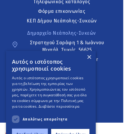
Τηλεφωνικός κατάλογος
Φόρμα επικοινωνίας
ΚΕΠ Δήμου Νεάπολης-Συκεών
Δημαρχείο Νεάπολης-Συκεών
Στρατηγού Σαράφη 1 & Ιωάννου
Μιχαήλ, Συκιές, 56625
×
neapoli.sykies@ddt.gov.gr
Αυτός ο ιστότοπος
χρησιμοποιεί cookies
Ακολουθήστε
Αυτός ο ιστότοπος χρησιμοποιεί cookies
για τη βελτίωση της εμπειρίας των
χρηστών. Χρησιμοποιώντας τον ιστότοπό
μας, παρέχετε τη συγκατάθεσή σας για όλα
English Version
τα cookies σύμφωνα με την Πολιτική μας
για τα cookies.
Διαβάστε περισσότερα
An
project
Απολύτως απαραίτητα