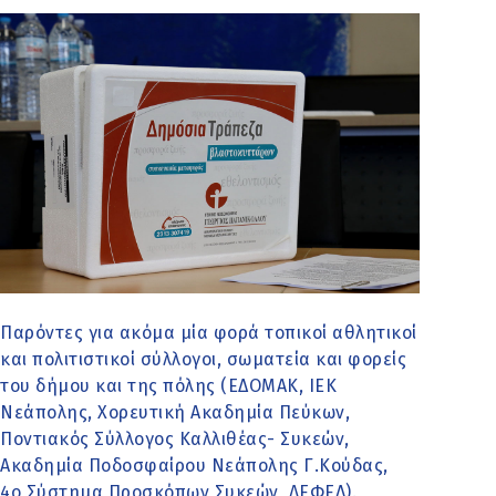
Παρόντες για ακόμα μία φορά τοπικοί αθλητικοί
και πολιτιστικοί σύλλογοι, σωματεία και φορείς
του δήμου και της πόλης (ΕΔΟΜΑΚ, ΙΕΚ
Νεάπολης, Χορευτική Ακαδημία Πεύκων,
Ποντιακός Σύλλογος Καλλιθέας- Συκεών,
Ακαδημία Ποδοσφαίρου Νεάπολης Γ.Κούδας,
4o Σύστημα Προσκόπων Συκεών, ΛΕΦΕΔ).