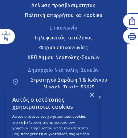
Δήλωση προσβασιμότητας
Πολιτική απορρήτου και cookies
Επικοινωνία
Τηλεφωνικός κατάλογος
Φόρμα επικοινωνίας
ΚΕΠ Δήμου Νεάπολης-Συκεών
Δημαρχείο Νεάπολης-Συκεών
Στρατηγού Σαράφη 1 & Ιωάννου
Μιχαήλ, Συκιές, 56625
×
neapoli.sykies@ddt.gov.gr
Αυτός ο ιστότοπος
χρησιμοποιεί cookies
Ακολουθήστε
Αυτός ο ιστότοπος χρησιμοποιεί cookies
για τη βελτίωση της εμπειρίας των
χρηστών. Χρησιμοποιώντας τον ιστότοπό
μας, παρέχετε τη συγκατάθεσή σας για όλα
English Version