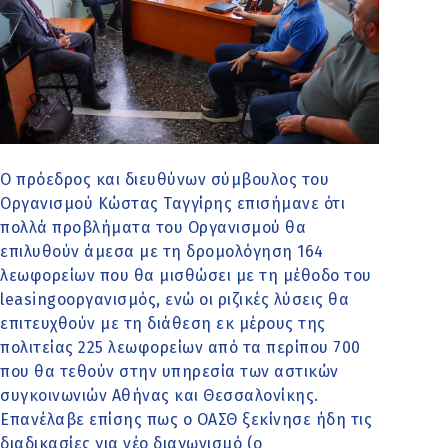
Ο πρόεδρος και διευθύνων σύμβουλος του
Οργανισμού Κώστας Ταγγίρης επισήμανε ότι
πολλά προβλήματα του Οργανισμού θα
επιλυθούν άμεσα με τη δρομολόγηση 164
λεωφορείων που θα μισθώσει με τη μέθοδο του
leasingoοργανισμός, ενώ οι ριζικές λύσεις θα
επιτευχθούν με τη διάθεση εκ μέρους της
πολιτείας 225 λεωφορείων από τα περίπου 700
που θα τεθούν στην υπηρεσία των αστικών
συγκοινωνιών Αθήνας και Θεσσαλονίκης.
Επανέλαβε επίσης πως ο ΟΑΣΘ ξεκίνησε ήδη τις
διαδικασίες για νέο διαγωνισμό (ο