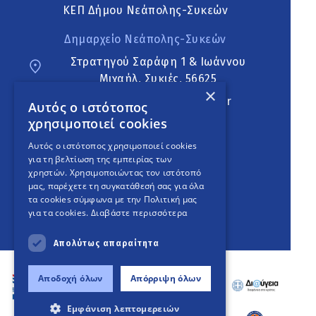
ΚΕΠ Δήμου Νεάπολης-Συκεών
Δημαρχείο Νεάπολης-Συκεών
Στρατηγού Σαράφη 1 & Ιωάννου
Μιχαήλ, Συκιές, 56625
×
neapoli.sykies@ddt.gov.gr
Αυτός ο ιστότοπος
χρησιμοποιεί cookies
Ακολουθήστε
Αυτός ο ιστότοπος χρησιμοποιεί cookies
για τη βελτίωση της εμπειρίας των
χρηστών. Χρησιμοποιώντας τον ιστότοπό
μας, παρέχετε τη συγκατάθεσή σας για όλα
English Version
τα cookies σύμφωνα με την Πολιτική μας
για τα cookies.
Διαβάστε περισσότερα
An
project
Απολύτως απαραίτητα
Αποδοχή όλων
Απόρριψη όλων
Εμφάνιση λεπτομερειών