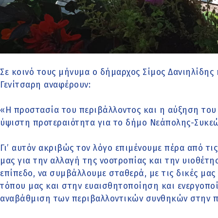
Σε κοινό τους μήνυμα ο δήμαρχος Σίμος Δανιηλίδης
Γενίτσαρη αναφέρουν:
«Η προστασία του περιβάλλοντος και η αύξηση του
ύψιστη προτεραιότητα για το δήμο Νεάπολης-Συκεώ
Γι’ αυτόν ακριβώς τον λόγο επιμένουμε πέρα από τι
μας για την αλλαγή της νοοτροπίας και την υιοθέτη
επίπεδο, να συμβάλλουμε σταθερά, με τις δικές μας
τόπου μας και στην ευαισθητοποίηση και ενεργοπο
αναβάθμιση των περιβαλλοντικών συνθηκών στην π