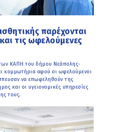
αισθητικής παρέχονται
και τις ωφελούμενες
ς των ΚΑΠΗ του δήμου Νεάπολης-
αι κομμωτήρια αφού οι ωφελούμενοι
έσπευσαν να επωφεληθούν της
μος και οι υγειονομικές υπηρεσίες
ης τους.