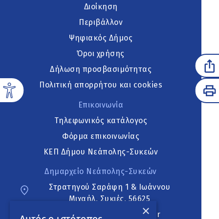
Διοίκηση
Περιβάλλον
Ψηφιακός Δήμος
Όροι χρήσης
Δήλωση προσβασιμότητας
Πολιτική απορρήτου και cookies
Επικοινωνία
Τηλεφωνικός κατάλογος
Φόρμα επικοινωνίας
ΚΕΠ Δήμου Νεάπολης-Συκεών
Δημαρχείο Νεάπολης-Συκεών
Στρατηγού Σαράφη 1 & Ιωάννου
Μιχαήλ, Συκιές, 56625
×
neapoli.sykies@ddt.gov.gr
Αυτός ο ιστότοπος