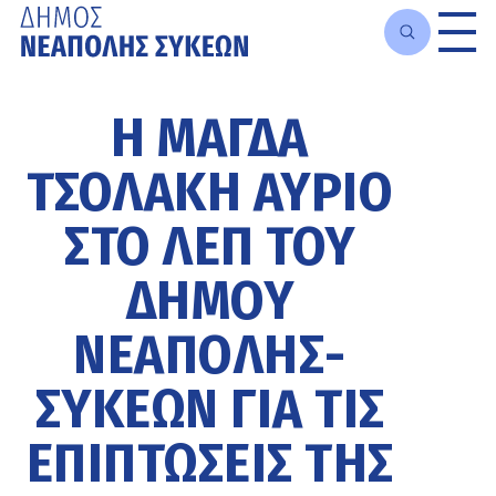
Μετάβαση
στο
Η ΜΆΓΔΑ
κυρίως
περιεχόμενο
ΤΣΟΛΆΚΗ ΑΎΡΙΟ
ΣΤΟ ΛΕΠ ΤΟΥ
ΔΉΜΟΥ
ΝΕΆΠΟΛΗΣ-
ΣΥΚΕΏΝ ΓΙΑ ΤΙΣ
ΕΠΙΠΤΏΣΕΙΣ ΤΗΣ