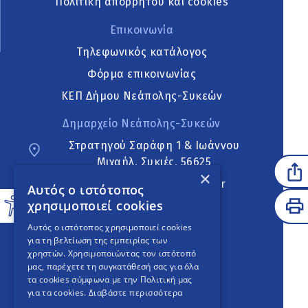
Πολιτική απορρήτου και cookies
Επικοινωνία
Τηλεφωνικός κατάλογος
Φόρμα επικοινωνίας
ΚΕΠ Δήμου Νεάπολης-Συκεών
Δημαρχείο Νεάπολης-Συκεών
Στρατηγού Σαράφη 1 & Ιωάννου
Μιχαήλ, Συκιές, 56625
×
neapoli.sykies@ddt.gov.gr
Αυτός ο ιστότοπος
χρησιμοποιεί cookies
Ακολουθήστε
Αυτός ο ιστότοπος χρησιμοποιεί cookies
για τη βελτίωση της εμπειρίας των
χρηστών. Χρησιμοποιώντας τον ιστότοπό
μας, παρέχετε τη συγκατάθεσή σας για όλα
English Version
τα cookies σύμφωνα με την Πολιτική μας
για τα cookies.
Διαβάστε περισσότερα
An
project