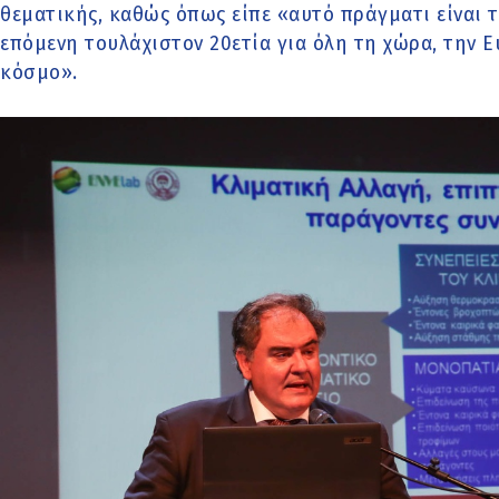
θεματικής, καθώς όπως είπε «αυτό πράγματι είναι 
επόμενη τουλάχιστον 20ετία για όλη τη χώρα, την Ε
κόσμο».