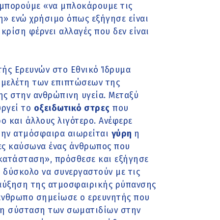
 μπορούμε «να μπλοκάρουμε τις
ση» ενώ χρήσιμο όπως εξήγησε είναι
κρίση φέρνει αλλαγές που δεν είναι
ής Ερευνών στο Εθνικό Ίδρυμα
ν μελέτη των επιπτώσεων της
ης στην ανθρώπινη υγεία. Μεταξύ
υργεί το
οξειδωτικό στρες
που
ο και άλλους λιγότερο. Ανέφερε
στην ατμόσφαιρα αιωρείται
γύρη
η
κες καύσωνα ένας άνθρωπος που
 κατάσταση», πρόσθεσε και εξήγησε
ο δύσκολο να συνεργαστούν με τις
ν αύξηση της ατμοσφαιρικής ρύπανσης
άνθρωπο σημείωσε ο ερευνητής που
 τη σύσταση των σωματιδίων στην