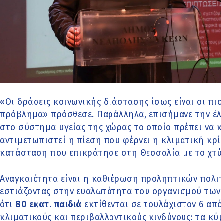
«Οι δράσεις κοινωνικής διάστασης ίσως είναι οι πι
πρόβλημα» πρόσθεσε. Παράλληλα, επισήμανε την έλ
στο σύστημα υγείας της χώρας το οποίο πρέπει να 
αντιμετωπιστεί η πίεση που φέρνει η κλιματική κρ
κατάσταση που επικράτησε στη Θεσσαλία με το χ
Αναγκαιότητα είναι η καθιέρωση προληπτικών πολι
εστιάζοντας στην ευαλωτότητα του οργανισμού των
ότι
80 εκατ. παιδιά
εκτίθενται σε τουλάχιστον 6 απ
κλιματικούς και περιβαλλοντικούς κινδύνους: τα κ