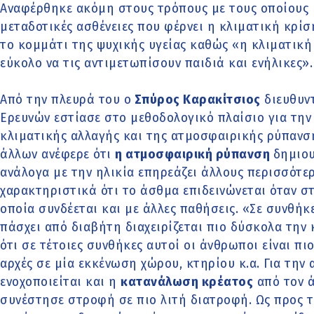
Αναφέρθηκε ακόμη στους τρόπους με τους οποίους
μεταδοτικές ασθένειες που φέρνει η κλιματική κρί
το κομμάτι της ψυχικής υγείας καθώς «η κλιματική 
εύκολο να τις αντιμετωπίσουν παιδιά και ενήλικες».
Από την πλευρά του ο
Σπύρος Καρακίτσιος
διευθυντ
Ερευνών εστίασε στο μεθοδολογικό πλαίσιο για τη
κλιματικής αλλαγής και της ατμοσφαιρικής ρύπανσ
άλλων ανέφερε ότι
η ατμοσφαιρική ρύπανση
δημιο
ανάλογα με την ηλικία επηρεάζει άλλους περισσότερ
χαρακτηριστικά ότι το άσθμα επιδεινώνεται όταν 
οποία συνδέεται και με άλλες παθήσεις. «Σε συνθή
πάσχει από διαβήτη διαχειρίζεται πιο δύσκολα την
ότι σε τέτοιες συνθήκες αυτοί οι άνθρωποι είναι πι
αρχές σε μία εκκένωση χώρου, κτηρίου κ.α. Για τη
ενοχοποιείται και η
κατανάλωση κρέατος
από τον 
συνέστησε στροφή σε πιο λιτή διατροφή. Ως προς