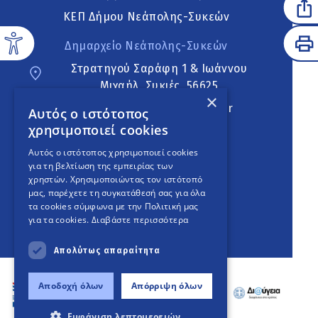
ΚΕΠ Δήμου Νεάπολης-Συκεών
Δημαρχείο Νεάπολης-Συκεών
Στρατηγού Σαράφη 1 & Ιωάννου
Μιχαήλ, Συκιές, 56625
×
neapoli.sykies@ddt.gov.gr
Αυτός ο ιστότοπος
χρησιμοποιεί cookies
Ακολουθήστε
Αυτός ο ιστότοπος χρησιμοποιεί cookies
για τη βελτίωση της εμπειρίας των
χρηστών. Χρησιμοποιώντας τον ιστότοπό
μας, παρέχετε τη συγκατάθεσή σας για όλα
English Version
τα cookies σύμφωνα με την Πολιτική μας
για τα cookies.
Διαβάστε περισσότερα
An
project
Απολύτως απαραίτητα
Αποδοχή όλων
Απόρριψη όλων
Εμφάνιση λεπτομερειών