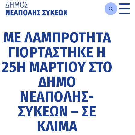
Μετάβαση
στο
ΜΕ ΛΑΜΠΡΌΤΗΤΑ
κυρίως
περιεχόμενο
ΓΙΟΡΤΆΣΤΗΚΕ Η
25Η ΜΑΡΤΊΟΥ ΣΤΟ
ΔΉΜΟ
ΝΕΆΠΟΛΗΣ-
ΣΥΚΕΏΝ – ΣΕ
ΚΛΊΜΑ