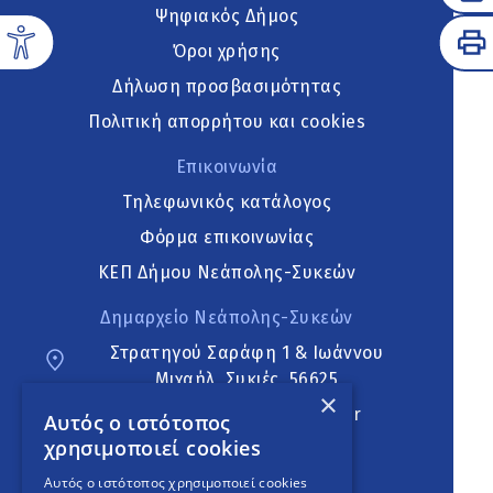
Ψηφιακός Δήμος
Όροι χρήσης
Δήλωση προσβασιμότητας
Πολιτική απορρήτου και cookies
Επικοινωνία
Τηλεφωνικός κατάλογος
Φόρμα επικοινωνίας
ΚΕΠ Δήμου Νεάπολης-Συκεών
Δημαρχείο Νεάπολης-Συκεών
Στρατηγού Σαράφη 1 & Ιωάννου
Μιχαήλ, Συκιές, 56625
×
neapoli.sykies@ddt.gov.gr
Αυτός ο ιστότοπος
χρησιμοποιεί cookies
Ακολουθήστε
Αυτός ο ιστότοπος χρησιμοποιεί cookies