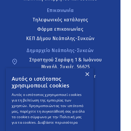
Επικοινωνία
Τηλεφωνικός κατάλογος
Φόρμα επικοινωνίας
ΚΕΠ Δήμου Νεάπολης-Συκεών
Δημαρχείο Νεάπολης-Συκεών
Στρατηγού Σαράφη 1 & Ιωάννου
Μιχαήλ, Συκιές, 56625
×
neapoli.sykies@ddt.gov.gr
Αυτός ο ιστότοπος
χρησιμοποιεί cookies
Ακολουθήστε
Αυτός ο ιστότοπος χρησιμοποιεί cookies
για τη βελτίωση της εμπειρίας των
χρηστών. Χρησιμοποιώντας τον ιστότοπό
μας, παρέχετε τη συγκατάθεσή σας για όλα
English Version
τα cookies σύμφωνα με την Πολιτική μας
για τα cookies.
Διαβάστε περισσότερα
An
project