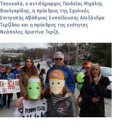
Τσουκαλά, ο αντιδήμαρχος Παιδείας Μιχάλης
Βουλγαρίδης, η πρόεδρος της Σχολικής
Επιτροπής Α΄βάθμιας Εκπαίδευσης Αλεξάνδρα
Τερζίδου και η πρόεδρος της ενότητας
Νεάπολης Χριστίνα Τερζή.