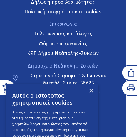
Δήλωση προσβασιμότητας
Πολιτική απορρήτου και cookies
Επικοινωνία
Τηλεφωνικός κατάλογος
Φόρμα επικοινωνίας
ΚΕΠ Δήμου Νεάπολης-Συκεών
Δημαρχείο Νεάπολης-Συκεών
Στρατηγού Σαράφη 1 & Ιωάννου
Μιχαήλ, Συκιές, 56625
×
neapoli.sykies@ddt.gov.gr
Αυτός ο ιστότοπος
χρησιμοποιεί cookies
Ακολουθήστε
Αυτός ο ιστότοπος χρησιμοποιεί cookies
για τη βελτίωση της εμπειρίας των
χρηστών. Χρησιμοποιώντας τον ιστότοπό
μας, παρέχετε τη συγκατάθεσή σας για όλα
English Version
τα cookies σύμφωνα με την Πολιτική μας