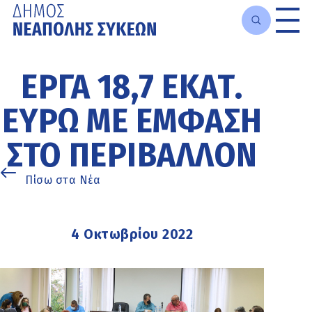
Μετάβαση
στο
ΈΡΓΑ 18,7 ΕΚΑΤ.
κυρίως
περιεχόμενο
ΕΥΡΏ ΜΕ ΈΜΦΑΣΗ
ΣΤΟ ΠΕΡΙΒΆΛΛΟΝ
Πίσω στα Νέα
4 Οκτωβρίου 2022