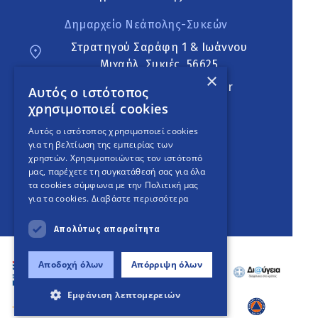
Δημαρχείο Νεάπολης-Συκεών
Στρατηγού Σαράφη 1 & Ιωάννου
Μιχαήλ, Συκιές, 56625
×
neapoli.sykies@ddt.gov.gr
Αυτός ο ιστότοπος
χρησιμοποιεί cookies
Ακολουθήστε
Αυτός ο ιστότοπος χρησιμοποιεί cookies
για τη βελτίωση της εμπειρίας των
χρηστών. Χρησιμοποιώντας τον ιστότοπό
μας, παρέχετε τη συγκατάθεσή σας για όλα
English Version
τα cookies σύμφωνα με την Πολιτική μας
για τα cookies.
Διαβάστε περισσότερα
An
project
Απολύτως απαραίτητα
Αποδοχή όλων
Απόρριψη όλων
Εμφάνιση λεπτομερειών