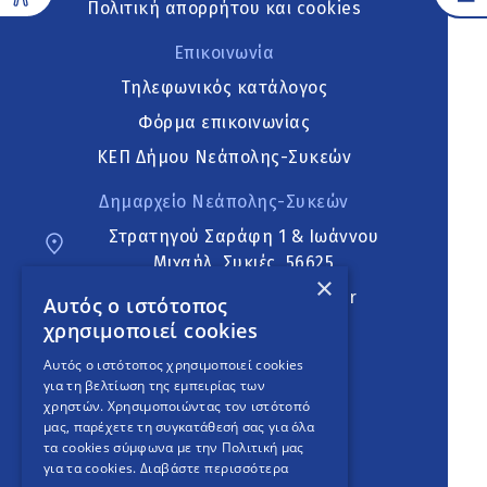
Πολιτική απορρήτου και cookies
Επικοινωνία
Τηλεφωνικός κατάλογος
Φόρμα επικοινωνίας
ΚΕΠ Δήμου Νεάπολης-Συκεών
Δημαρχείο Νεάπολης-Συκεών
Στρατηγού Σαράφη 1 & Ιωάννου
Μιχαήλ, Συκιές, 56625
×
neapoli.sykies@ddt.gov.gr
Αυτός ο ιστότοπος
χρησιμοποιεί cookies
Ακολουθήστε
Αυτός ο ιστότοπος χρησιμοποιεί cookies
για τη βελτίωση της εμπειρίας των
χρηστών. Χρησιμοποιώντας τον ιστότοπό
μας, παρέχετε τη συγκατάθεσή σας για όλα
English Version
τα cookies σύμφωνα με την Πολιτική μας
για τα cookies.
Διαβάστε περισσότερα
An
project