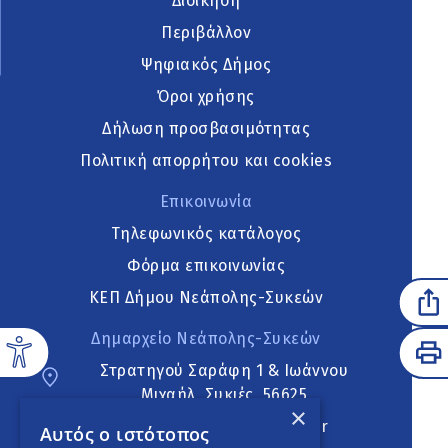
Διοίκηση
Περιβάλλον
Ψηφιακός Δήμος
Όροι χρήσης
Δήλωση προσβασιμότητας
Πολιτική απορρήτου και cookies
Επικοινωνία
Τηλεφωνικός κατάλογος
Φόρμα επικοινωνίας
ΚΕΠ Δήμου Νεάπολης-Συκεών
Δημαρχείο Νεάπολης-Συκεών
Στρατηγού Σαράφη 1 & Ιωάννου
Μιχαήλ, Συκιές, 56625
×
neapoli.sykies@ddt.gov.gr
Αυτός ο ιστότοπος