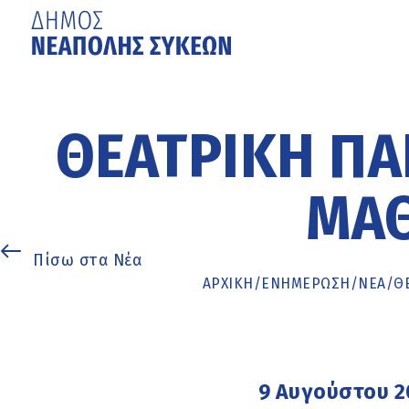
Μετάβαση
στο
κυρίως
ΘΕΑΤΡΙΚΉ ΠΑΙ
περιεχόμενο
ΜΑΘ
Πίσω στα Νέα
ΑΡΧΙΚΉ
/
ΕΝΗΜΈΡΩΣΗ
/
ΝΕΑ
/
ΘΕ
9 Αυγούστου 2