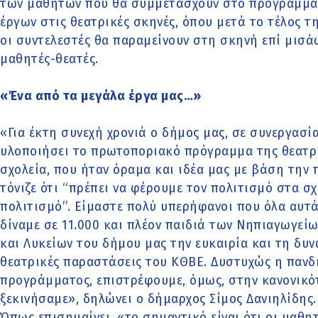
των μαθητών που θα συμμετάσχουν στο πρόγραμμα
έργων στις θεατρικές σκηνές, όπου μετά το τέλος
οι συντελεστές θα παραμείνουν στη σκηνή επί μισά
μαθητές-θεατές.
«Ένα από τα μεγάλα έργα μας…»
«Για έκτη συνεχή χρονιά ο δήμος μας, σε συνεργασία
υλοποιήσει το πρωτοποριακό πρόγραμμα της θεατρι
σχολεία, που ήταν όραμα και ιδέα μας με βάση την 
τόνιζε ότι ‘‘πρέπει να φέρουμε τον πολιτισμό στα σ
πολιτισμό’’. Είμαστε πολύ υπερήφανοι που όλα αυτά
δίναμε σε 11.000 και πλέον παιδιά των Νηπιαγωγείω
και Λυκείων του δήμου μας την ευκαιρία και τη δυ
θεατρικές παραστάσεις του ΚΘΒΕ. Δυστυχώς η πανδ
προγράμματος, επιστρέφουμε, όμως, στην κανονικότ
ξεκινήσαμε», δηλώνει ο δήμαρχος Σίμος Δανιηλίδης.
Όπως επισημαίνει, «το σημαντικό είναι ότι οι μαθη