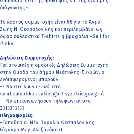
σπουδαιότητα της πρόληψης και της έγκαιρης
διάγνωσης».
Το κόστος συμμετοχής είναι 6€ για το Άλμα
Ζωής Ν. Θεσσαλονίκης και περιλαμβάνει ως
δώρο συλλεκτικά T-shirts ή βραχιόλια «Sail for
Pink».
Δηλώσεις Συμμετοχής:
Για ατομικές ή ομαδικές Δηλώσεις Συμμετοχής
στην Ομάδα του Δήμου Νεάπολης-Συκεών, οι
ενδιαφερόμενοι μπορούν:
-- Να στείλουν e-mail στο
symbouleutikos.sykies@n3.syzefxis.gov.gr ή
-- Να επικοινωνήσουν τηλεφωνικά στο
2313313151
Πληροφορίες:
-Τοποθεσία: Νέα Παραλία Θεσσαλονίκης
(άγαλμα Μεγ. Αλεξάνδρου)