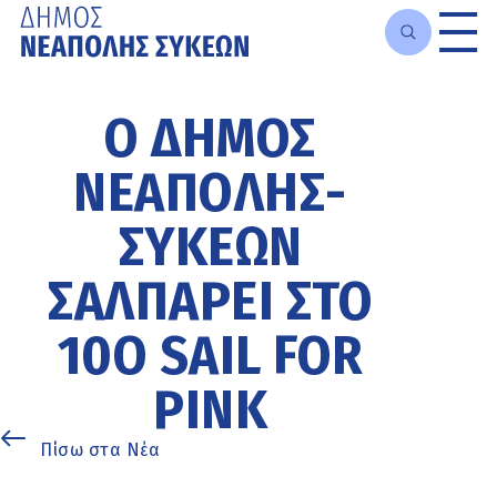
Μετάβαση
στο
Ο ΔΉΜΟΣ
κυρίως
περιεχόμενο
ΝΕΆΠΟΛΗΣ-
ΣΥΚΕΏΝ
ΣΑΛΠΆΡΕΙ ΣΤΟ
10Ο SAIL FOR
PINK
Πίσω στα Νέα