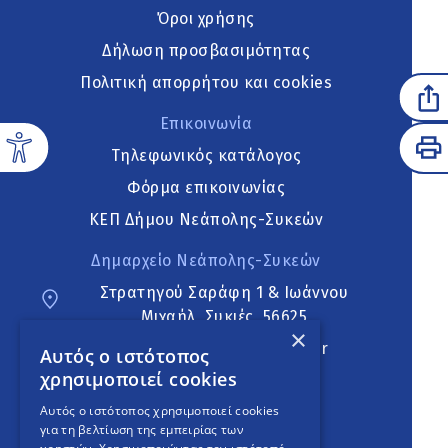
Όροι χρήσης
Δήλωση προσβασιμότητας
Πολιτική απορρήτου και cookies
Επικοινωνία
Τηλεφωνικός κατάλογος
Φόρμα επικοινωνίας
ΚΕΠ Δήμου Νεάπολης-Συκεών
Δημαρχείο Νεάπολης-Συκεών
Στρατηγού Σαράφη 1 & Ιωάννου
Μιχαήλ, Συκιές, 56625
×
neapoli.sykies@ddt.gov.gr
Αυτός ο ιστότοπος
χρησιμοποιεί cookies
Ακολουθήστε
Αυτός ο ιστότοπος χρησιμοποιεί cookies
για τη βελτίωση της εμπειρίας των