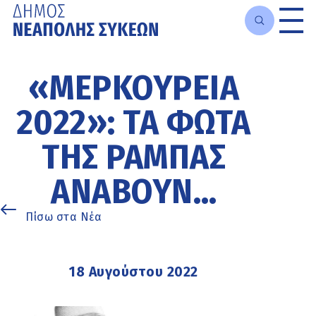
Μετάβαση
στο
«ΜΕΡΚΟΥΡΕΙΑ
κυρίως
περιεχόμενο
2022»: ΤΑ ΦΏΤΑ
ΤΗΣ ΡΆΜΠΑΣ
ΑΝΆΒΟΥΝ…
Πίσω στα Νέα
18 Αυγούστου 2022