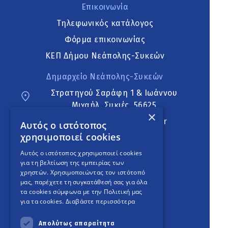
Επικοινωνία
Τηλεφωνικός κατάλογος
Φόρμα επικοινωνίας
ΚΕΠ Δήμου Νεάπολης-Συκεών
Δημαρχείο Νεάπολης-Συκεών
Στρατηγού Σαράφη 1 & Ιωάννου
Μιχαήλ, Συκιές, 56625
×
neapoli.sykies@ddt.gov.gr
Αυτός ο ιστότοπος
χρησιμοποιεί cookies
Ακολουθήστε
Αυτός ο ιστότοπος χρησιμοποιεί cookies
για τη βελτίωση της εμπειρίας των
χρηστών. Χρησιμοποιώντας τον ιστότοπό
μας, παρέχετε τη συγκατάθεσή σας για όλα
English Version
τα cookies σύμφωνα με την Πολιτική μας
για τα cookies.
Διαβάστε περισσότερα
An
project
Απολύτως απαραίτητα