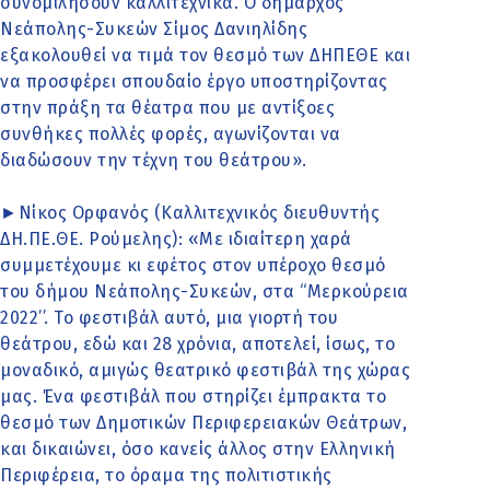
συνομιλήσουν καλλιτεχνικά. Ο δήμαρχος
Νεάπολης-Συκεών Σίμος Δανιηλίδης
εξακολουθεί να τιμά τον θεσμό των ΔΗΠΕΘΕ και
να προσφέρει σπουδαίο έργο υποστηρίζοντας
στην πράξη τα θέατρα που με αντίξοες
συνθήκες πολλές φορές, αγωνίζονται να
διαδώσουν την τέχνη του θεάτρου».
►Νίκος Ορφανός (Καλλιτεχνικός διευθυντής
ΔΗ.ΠΕ.ΘΕ. Ρούμελης): «Με ιδιαίτερη χαρά
συμμετέχουμε κι εφέτος στον υπέροχο θεσμό
του δήμου Νεάπολης-Συκεών, στα ‘‘Μερκούρεια
2022’’. Το φεστιβάλ αυτό, μια γιορτή του
θεάτρου, εδώ και 28 χρόνια, αποτελεί, ίσως, το
μοναδικό, αμιγώς θεατρικό φεστιβάλ της χώρας
μας. Ένα φεστιβάλ που στηρίζει έμπρακτα το
θεσμό των Δημοτικών Περιφερειακών Θεάτρων,
και δικαιώνει, όσο κανείς άλλος στην Ελληνική
Περιφέρεια, το όραμα της πολιτιστικής