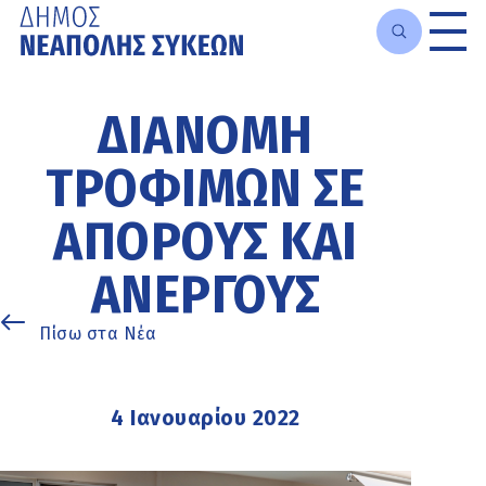
Μετάβαση
στο
ΔΙΑΝΟΜΉ
κυρίως
περιεχόμενο
ΤΡΟΦΊΜΩΝ ΣΕ
ΑΠΌΡΟΥΣ ΚΑΙ
ΑΝΈΡΓΟΥΣ
Πίσω στα Νέα
4 Ιανουαρίου 2022