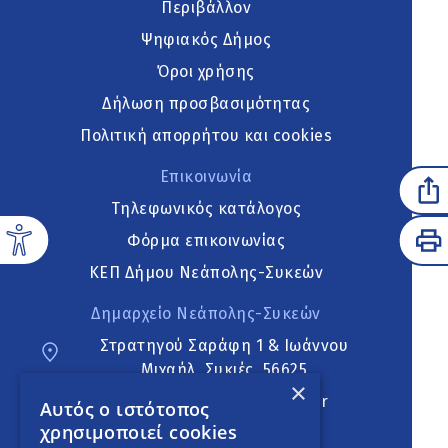
Περιβάλλον
Ψηφιακός Δήμος
Όροι χρήσης
Δήλωση προσβασιμότητας
Πολιτική απορρήτου και cookies
Επικοινωνία
Τηλεφωνικός κατάλογος
Φόρμα επικοινωνίας
ΚΕΠ Δήμου Νεάπολης-Συκεών
Δημαρχείο Νεάπολης-Συκεών
Στρατηγού Σαράφη 1 & Ιωάννου
Μιχαήλ, Συκιές, 56625
×
neapoli.sykies@ddt.gov.gr
Αυτός ο ιστότοπος
χρησιμοποιεί cookies
Ακολουθήστε