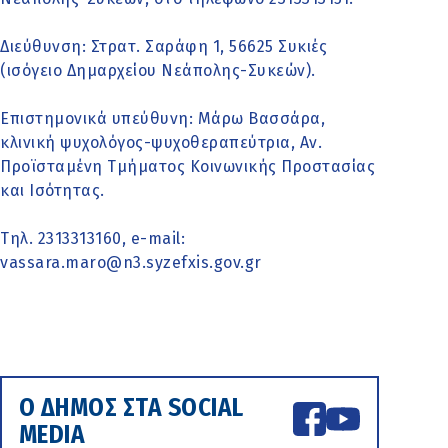
Διεύθυνση: Στρατ. Σαράφη 1, 56625 Συκιές
(ισόγειο Δημαρχείου Νεάπολης-Συκεών).
Επιστημονικά υπεύθυνη: Μάρω Βασσάρα,
κλινική ψυχολόγος-ψυχοθεραπεύτρια, Αν.
Προϊσταμένη Τμήματος Κοινωνικής Προστασίας
και Ισότητας.
Τηλ. 2313313160, e-mail:
vassara.maro@n3.syzefxis.gov.gr
Ο ΔΗΜΟΣ ΣΤΑ SOCIAL
MEDIA