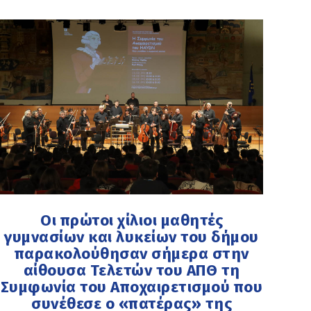
Οι πρώτοι χίλιοι μαθητές
γυμνασίων και λυκείων του δήμου
παρακολούθησαν σήμερα στην
αίθουσα Τελετών του ΑΠΘ τη
Συμφωνία του Αποχαιρετισμού που
συνέθεσε ο «πατέρας» της