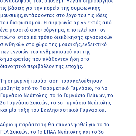
συναδέλφους του, ο Joseph Haydn δημιούργησε
τις βάσεις για την πορεία της συμφωνικής
μουσικής,εντάσσοντας στο έργο του τις ιδέες
του διαφωτισμού. Η συμφωνία αρ.45 εκτός από
ένα μουσικό αριστούργημα, αποτελεί και τον
πρώτο ιστορικά τρόπο διεκδίκησης εργασιακών
συνθηκών στο χώρο της μουσικής,ενδεικτικό
των εννοιών του ανθρωπισμού και της
δημοκρατίας που πλάθονταν ήδη στο
διανοητικό περιβάλλον της εποχής.
Τη σημερινή παράσταση παρακολούθησαν
μαθητές από το Πειραματικό Γυμνάσιο, το 4ο
Γυμνάσιο Νεάπολης, το 1ο Γυμνάσιο Πεύκων, το
2ο Γυμνάσιο Συκεών, το 5ο Γυμνάσιο Νεάπολης
και μία τάξη του Εκκλησιαστικού Γυμνασίου.
Αύριο η παράσταση θα επαναληφθεί για το 1ο
ΓΕΛ Συκεών, το 1ο ΕΠΑΛ Νεάπολης και το 3ο