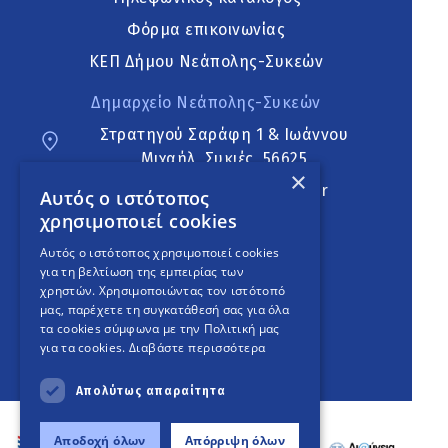
Φόρμα επικοινωνίας
ΚΕΠ Δήμου Νεάπολης-Συκεών
Δημαρχείο Νεάπολης-Συκεών
Στρατηγού Σαράφη 1 & Ιωάννου
Μιχαήλ, Συκιές, 56625
×
neapoli.sykies@ddt.gov.gr
Αυτός ο ιστότοπος
χρησιμοποιεί cookies
Ακολουθήστε
Αυτός ο ιστότοπος χρησιμοποιεί cookies
για τη βελτίωση της εμπειρίας των
χρηστών. Χρησιμοποιώντας τον ιστότοπό
μας, παρέχετε τη συγκατάθεσή σας για όλα
English Version
τα cookies σύμφωνα με την Πολιτική μας
για τα cookies.
Διαβάστε περισσότερα
An
project
Απολύτως απαραίτητα
Αποδοχή όλων
Απόρριψη όλων