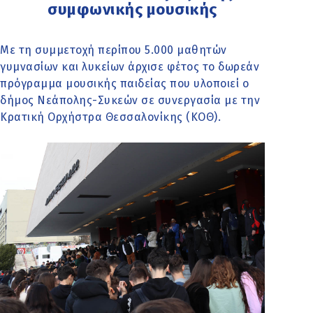
συμφωνικής μουσικής
Με τη συμμετοχή περίπου 5.000 μαθητών
γυμνασίων και λυκείων άρχισε φέτος το δωρεάν
πρόγραμμα μουσικής παιδείας που υλοποιεί ο
δήμος Νεάπολης-Συκεών σε συνεργασία με την
Κρατική Ορχήστρα Θεσσαλονίκης (ΚΟΘ).