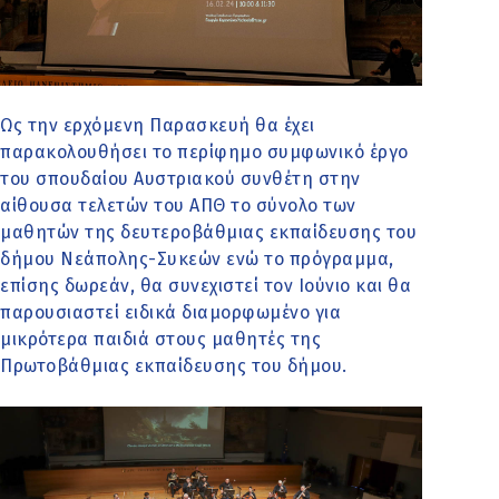
Ως την ερχόμενη Παρασκευή θα έχει
παρακολουθήσει το περίφημο συμφωνικό έργο
του σπουδαίου Αυστριακού συνθέτη στην
αίθουσα τελετών του ΑΠΘ το σύνολο των
μαθητών της δευτεροβάθμιας εκπαίδευσης του
δήμου Νεάπολης-Συκεών ενώ το πρόγραμμα,
επίσης δωρεάν, θα συνεχιστεί τον Ιούνιο και θα
παρουσιαστεί ειδικά διαμορφωμένο για
μικρότερα παιδιά στους μαθητές της
Πρωτοβάθμιας εκπαίδευσης του δήμου.