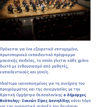
Πρόκειται για ένα εξαιρετικά επιτυχημένο,
πρωτοποριακό εκπαιδευτικό πρόγραμμα
μουσικής παιδείας, το οποίο γίνεται κάθε χρόνο
δεκτό με ενθουσιασμό από μαθητές,
εκπαιδευτικούς και γονείς.
Ιδιαίτερα ικανοποιημένος για τη συνέχιση του
προγράμματος και της συνεργασίας με την
Κρατική Ορχήστρα Θεσσαλονίκης
ο δήμαρχος
Νεάπολης- Συκεών Σίμος Δανιηλίδης
κάνει λόγο
για την ουσιαστική στήριξη του δημόσιου