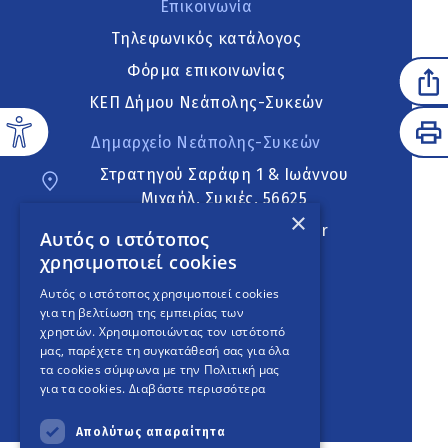
Επικοινωνία
Τηλεφωνικός κατάλογος
Φόρμα επικοινωνίας
ΚΕΠ Δήμου Νεάπολης-Συκεών
Δημαρχείο Νεάπολης-Συκεών
Στρατηγού Σαράφη 1 & Ιωάννου
Μιχαήλ, Συκιές, 56625
×
neapoli.sykies@ddt.gov.gr
Αυτός ο ιστότοπος
χρησιμοποιεί cookies
Ακολουθήστε
Αυτός ο ιστότοπος χρησιμοποιεί cookies
για τη βελτίωση της εμπειρίας των
χρηστών. Χρησιμοποιώντας τον ιστότοπό
μας, παρέχετε τη συγκατάθεσή σας για όλα
English Version
τα cookies σύμφωνα με την Πολιτική μας
για τα cookies.
Διαβάστε περισσότερα
An
project
Απολύτως απαραίτητα