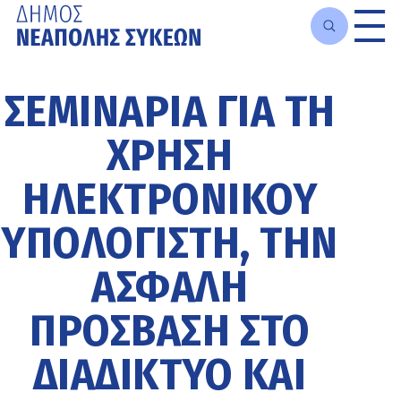
Μετάβαση
στο
ΣΕΜΙΝΆΡΙΑ ΓΙΑ ΤΗ
κυρίως
περιεχόμενο
ΧΡΉΣΗ
ΗΛΕΚΤΡΟΝΙΚΟΎ
ΥΠΟΛΟΓΙΣΤΉ, ΤΗΝ
ΑΣΦΑΛΉ
ΠΡΌΣΒΑΣΗ ΣΤΟ
ΔΙΑΔΊΚΤΥΟ ΚΑΙ