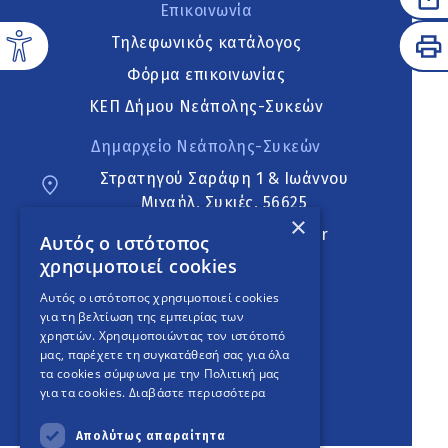
Επικοινωνία
Τηλεφωνικός κατάλογος
Φόρμα επικοινωνίας
ΚΕΠ Δήμου Νεάπολης-Συκεών
Δημαρχείο Νεάπολης-Συκεών
Στρατηγού Σαράφη 1 & Ιωάννου
Μιχαήλ, Συκιές, 56625
×
neapoli.sykies@ddt.gov.gr
Αυτός ο ιστότοπος
χρησιμοποιεί cookies
Ακολουθήστε
Αυτός ο ιστότοπος χρησιμοποιεί cookies
για τη βελτίωση της εμπειρίας των
χρηστών. Χρησιμοποιώντας τον ιστότοπό
μας, παρέχετε τη συγκατάθεσή σας για όλα
English Version
τα cookies σύμφωνα με την Πολιτική μας
για τα cookies.
Διαβάστε περισσότερα
An
project
Απολύτως απαραίτητα