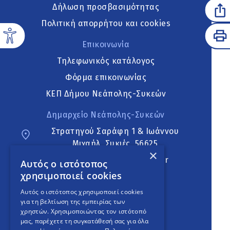
Δήλωση προσβασιμότητας
Πολιτική απορρήτου και cookies
Επικοινωνία
Τηλεφωνικός κατάλογος
Φόρμα επικοινωνίας
ΚΕΠ Δήμου Νεάπολης-Συκεών
Δημαρχείο Νεάπολης-Συκεών
Στρατηγού Σαράφη 1 & Ιωάννου
Μιχαήλ, Συκιές, 56625
×
neapoli.sykies@ddt.gov.gr
Αυτός ο ιστότοπος
χρησιμοποιεί cookies
Ακολουθήστε
Αυτός ο ιστότοπος χρησιμοποιεί cookies
για τη βελτίωση της εμπειρίας των
χρηστών. Χρησιμοποιώντας τον ιστότοπό
μας, παρέχετε τη συγκατάθεσή σας για όλα
English Version