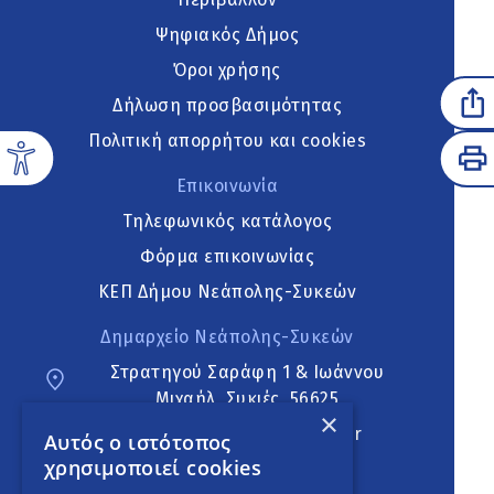
Ψηφιακός Δήμος
Όροι χρήσης
Δήλωση προσβασιμότητας
Πολιτική απορρήτου και cookies
Επικοινωνία
Τηλεφωνικός κατάλογος
Φόρμα επικοινωνίας
ΚΕΠ Δήμου Νεάπολης-Συκεών
Δημαρχείο Νεάπολης-Συκεών
Στρατηγού Σαράφη 1 & Ιωάννου
Μιχαήλ, Συκιές, 56625
×
neapoli.sykies@ddt.gov.gr
Αυτός ο ιστότοπος
χρησιμοποιεί cookies
Ακολουθήστε