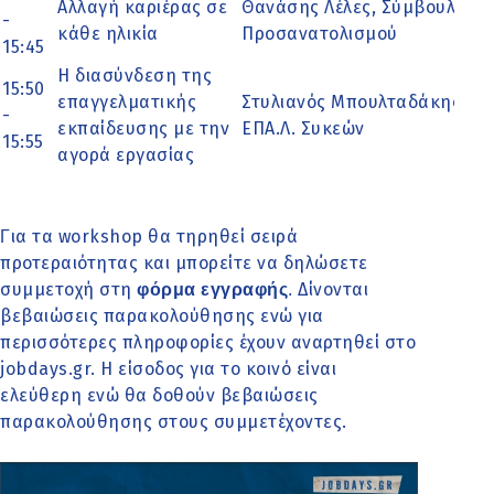
Αλλαγή καριέρας σε
Θανάσης Λέλες, Σύμβουλος Ε
-
κάθε ηλικία
Προσανατολισμού
15:45
Η διασύνδεση της
15:50
επαγγελματικής
Στυλιανός Μπουλταδάκης, Δι
-
εκπαίδευσης με την
ΕΠΑ.Λ. Συκεών
15:55
αγορά εργασίας
ια τα workshop θα τηρηθεί σειρά
Γ
προτεραιότητας και μπορείτε να δηλώσετε
συμμετοχή στη
Δίνονται
φόρμα εγγραφής
.
βεβαιώσεις παρακολούθησης ενώ για
περισσότερες πληροφορίες έχουν αναρτηθεί στο
jobdays.gr. Η είσοδος για το κοινό είναι
ελεύθερη ενώ θα δοθούν
βεβαιώσεις
παρακολούθησης στους συμμετέχοντες.