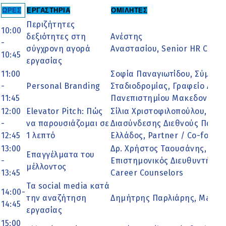
ΕΡΓΑΣΤΗΡΙΑ
ΟΜΙΛΗΤΕΣ
ΩΡΕΣ
Περιζήτητες
10:00
δεξιότητες στη
Ανέστης
-
σύγχρονη αγορά
Αναστασίου, Senior HR Consu
10:45
εργασίας
11:00
Σοφία Παναγιωτίδου, Σύμβου
-
Personal Branding
Σταδιοδρομίας, Γραφείο Δια
11:45
Πανεπιστημίου Μακεδονίας
12:00
Elevator Pitch: Πώς
Σίλια Χριστοφιλοπούλου, Υπ
-
να παρουσιάζομαι σε
Διασύνδεσης Διεθνούς Πανεπ
12:45
1 λεπτό
Ελλάδος, Partner / Co-found
13:00
Δρ. Χρήστος Ταουσάνης, Ιδρυ
Επαγγέλματα του
-
Επιστημονικός Διευθυντής 
μέλλοντος
13:45
Career Counselors
Τα social media κατά
14:00-
την αναζήτηση
Δημήτρης Παρλιάρης, Marke
14:45
εργασίας
15:00