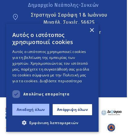
Δημαρχείο Νεάπολης-Συκεών
Στρατηγού Σαράφη 1 & Ιωάννου
Μιχαήλ, Συκιές, 56625
×
neapoli.sykies@ddt.gov.gr
Αυτός ο ιστότοπος
χρησιμοποιεί cookies
Ακολουθήστε
Αυτός ο ιστότοπος χρησιμοποιεί cookies
για τη βελτίωση της εμπειρίας των
χρηστών. Χρησιμοποιώντας τον ιστότοπό
μας, παρέχετε τη συγκατάθεσή σας για όλα
English Version
τα cookies σύμφωνα με την Πολιτική μας
για τα cookies.
Διαβάστε περισσότερα
An
project
Απολύτως απαραίτητα
Αποδοχή όλων
Απόρριψη όλων
Εμφάνιση λεπτομερειών