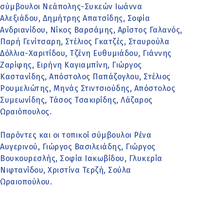
σύμβουλοι Νεάπολης-Συκεών Ιωάννα
Αλεξιάδου, Δημήτρης Απατσίδης, Σοφία
Ανδριανίδου, Νίκος Βαρσάμης, Αρίστος Γαλανός,
Παρή Γενίτσαρη, Στέλιος Γκατζές, Σταυρούλα
Δόλλια-Χαριτίδου, Τζένη Ευθυμιάδου, Γιάννης
Ζαρίφης, Ειρήνη Καγιαμπίνη, Γιώργος
Καστανίδης, Απόστολος Παπάζογλου, Στέλιος
Ρουμελιώτης, Μηνάς Στιντσιούδης, Απόστολος
Συμεωνίδης, Τάσος Τσακιρίδης, Λάζαρος
Ωραιόπουλος.
Παρόντες και οι τοπικοί σύμβουλοι Ρένα
Αυγερινού, Γιώργος Βασιλειάδης, Γιώργος
Βουκουρεσλής, Σοφία Ιακωβίδου, Γλυκερία
Νιφτανίδου, Χριστίνα Τερζή, Σούλα
Ωραιοπούλου.