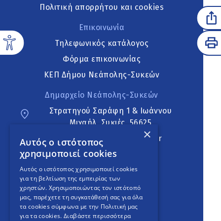
Πολιτική απορρήτου και cookies
Επικοινωνία
Τηλεφωνικός κατάλογος
Φόρμα επικοινωνίας
ΚΕΠ Δήμου Νεάπολης-Συκεών
Δημαρχείο Νεάπολης-Συκεών
Στρατηγού Σαράφη 1 & Ιωάννου
Μιχαήλ, Συκιές, 56625
×
neapoli.sykies@ddt.gov.gr
Αυτός ο ιστότοπος
χρησιμοποιεί cookies
Ακολουθήστε
Αυτός ο ιστότοπος χρησιμοποιεί cookies
για τη βελτίωση της εμπειρίας των
χρηστών. Χρησιμοποιώντας τον ιστότοπό
μας, παρέχετε τη συγκατάθεσή σας για όλα
English Version
τα cookies σύμφωνα με την Πολιτική μας
για τα cookies.
Διαβάστε περισσότερα
An
project