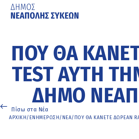
Μετάβαση
στο
κυρίως
ΠΟΎ ΘΑ ΚΆΝΕΤ
περιεχόμενο
TEST ΑΥΤΉ ΤΗ
ΔΉΜΟ ΝΕΆΠ
Πίσω στα Νέα
ΑΡΧΙΚΉ
/
ΕΝΗΜΈΡΩΣΗ
/
ΝΕΑ
/
ΠΟΎ ΘΑ ΚΆΝΕΤΕ ΔΩΡΕΆΝ R