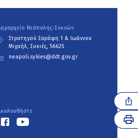
Δημαρχείο Νεάπολης-Συκεών
Στρατηγού Σαράφη 1 & Ιωάννου
Μιχαήλ, Συκιές, 56625
neapoli.sykies@ddt.gov.gr
Ακολουθήστε