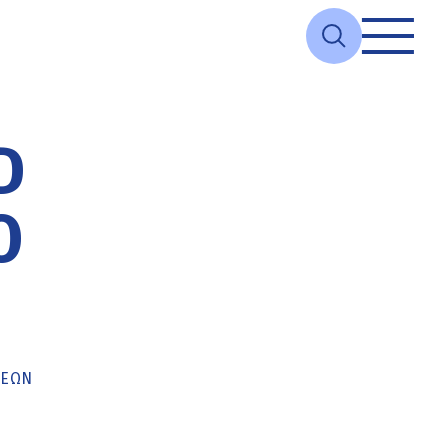
D
Ο
ΚΕΏΝ