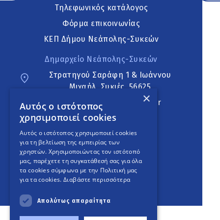
Τηλεφωνικός κατάλογος
Φόρμα επικοινωνίας
ΚΕΠ Δήμου Νεάπολης-Συκεών
Δημαρχείο Νεάπολης-Συκεών
Στρατηγού Σαράφη 1 & Ιωάννου
Μιχαήλ, Συκιές, 56625
×
neapoli.sykies@ddt.gov.gr
Αυτός ο ιστότοπος
χρησιμοποιεί cookies
Ακολουθήστε
Αυτός ο ιστότοπος χρησιμοποιεί cookies
για τη βελτίωση της εμπειρίας των
χρηστών. Χρησιμοποιώντας τον ιστότοπό
μας, παρέχετε τη συγκατάθεσή σας για όλα
English Version
τα cookies σύμφωνα με την Πολιτική μας
για τα cookies.
Διαβάστε περισσότερα
An
project
Απολύτως απαραίτητα