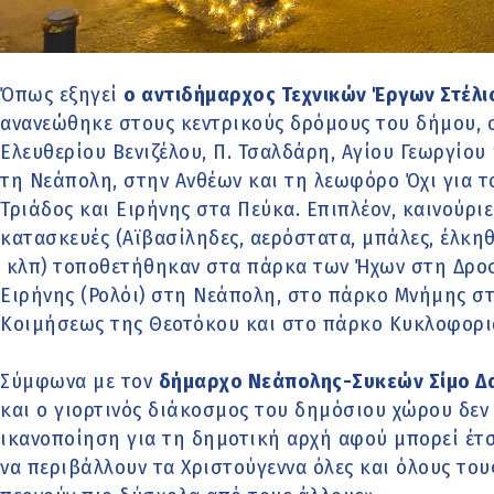
Όπως εξηγεί
ο αντιδήμαρχος Τεχνικών Έργων Στέλι
ανανεώθηκε στους κεντρικούς δρόμους του δήμου, σ
Ελευθερίου Βενιζέλου, Π. Τσαλδάρη, Αγίου Γεωργίο
τη Νεάπολη, στην Ανθέων και τη λεωφόρο Όχι για το
Τριάδος και Ειρήνης στα Πεύκα. Επιπλέον, καινούρι
κατασκευές (Αϊβασίληδες, αερόστατα, μπάλες, έλκηθ
κλπ) τοποθετήθηκαν στα πάρκα των Ήχων στη Δροσι
Ειρήνης (Ρολόι) στη Νεάπολη, στο πάρκο Μνήμης σ
Κοιμήσεως της Θεοτόκου και στο πάρκο Κυκλοφορι
Σύμφωνα με τον
δήμαρχο Νεάπολης-Συκεών Σίμο Δ
και ο γιορτινός διάκοσμος του δημόσιου χώρου δεν
ικανοποίηση για τη δημοτική αρχή αφού μπορεί έτσι
να περιβάλλουν τα Χριστούγεννα όλες και όλους του