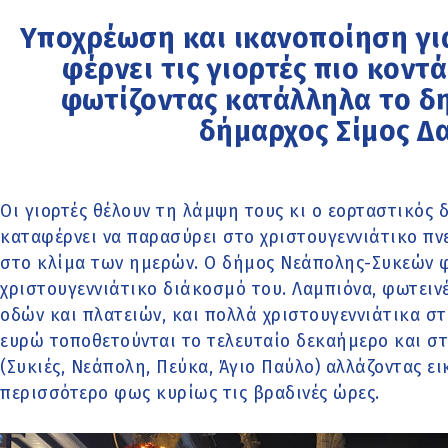
Υποχρέωση και ικανοποίηση γι
φέρνει τις γιορτές πιο κοντά
φωτίζοντας κατάλληλα το δη
δήμαρχος Σίμος Δ
Οι γιορτές θέλουν τη λάμψη τους κι ο εορταστικός
καταφέρνει να παρασύρει στο χριστουγεννιάτικο πν
στο κλίμα των ημερών. Ο δήμος Νεάπολης-Συκεών φ
χριστουγεννιάτικο διάκοσμό του. Λαμπιόνα, φωτεινέ
οδών και πλατειών, και πολλά χριστουγεννιάτικα σ
ευρώ τοποθετούνται το τελευταίο δεκαήμερο και στ
(Συκιές, Νεάπολη, Πεύκα, Άγιο Παύλο) αλλάζοντας ει
περισσότερο φως κυρίως τις βραδινές ώρες.