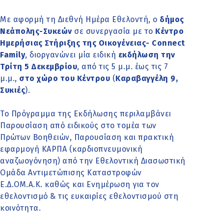
Με αφορμή τη Διεθνή Ημέρα Εθελοντή, ο
δήμος
Νεάπολης-Συκεών
σε συνεργασία με το
Κέντρο
Ημερήσιας Στήριξης της Οικογένειας- Connect
Family
, διοργανώνει μία ειδική
εκδήλωση την
Τρίτη 5 Δεκεμβρίου
, από τις 5 μ.μ. έως τις 7
μ.μ.,
στο χώρο του Κέντρου
(
Καραβαγγέλη 9,
Συκιές
).
Το Πρόγραμμα της Εκδήλωσης περιλαμβάνει
Παρουσίαση από ειδικούς στο τομέα των
Πρώτων Βοηθειών, Παρουσίαση και πρακτική
εφαρμογή ΚΑΡΠΑ (καρδιοπνευμονική
αναζωογόνηση) από την Εθελοντική Διασωστική
Ομάδα Αντιμετώπισης Καταστροφών
Ε.Δ.ΟΜ.Α.Κ. καθώς και Ενημέρωση για τον
εθελοντισμό & τις ευκαιρίες εθελοντισμού στη
κοινότητα.