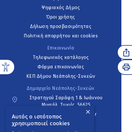
Ψηφιακός Δήμος
Όροι χρήσης
Δήλωση προσβασιμότητας
Πολιτική απορρήτου και cookies
Επικοινωνία
Τηλεφωνικός κατάλογος
Φόρμα επικοινωνίας
ΚΕΠ Δήμου Νεάπολης-Συκεών
Δημαρχείο Νεάπολης-Συκεών
Στρατηγού Σαράφη 1 & Ιωάννου
Μιχαήλ, Συκιές, 56625
×
neapoli.sykies@ddt.gov.gr
Αυτός ο ιστότοπος
χρησιμοποιεί cookies
Ακολουθήστε