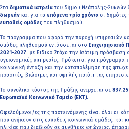
Στα
δημοτικά ιατρεία
του δήμου Νεάπολης-Συκεών θ
δωρεάν
και για τα
επόμενα τρία χρόνια
οι δημότες 
ευπαθείς ομάδες
του πληθυσμού.
Το πρόγραμμα που αφορά την παροχή υπηρεσιών κο
ομάδες πληθυσμού εντάσσεται στο
Επιχειρησιακό 
2021-2027
, με Ειδικό Στόχο την Ισότιμη πρόσβαση σ
υγειονομικές υπηρεσίες. Πρόκειται για πρόγραμμα τ
κοινωνική ένταξη και την καταπολέμηση της φτώχε
προσιτές, βιώσιμες και υψηλής ποιότητας υπηρεσίες
Το συνολικό κόστος της Πράξης ανέρχεται σε
837.253
Ευρωπαϊκό Κοινωνικό Ταμείο (ΕΚΤ)
.
Ωφελούμενοι/ες της προτεινόμενης είναι όλοι οι κ
που ανήκουν στις ευπαθείς κοινωνικά ομάδες, και 
ηλικίας που διαβιούν σε συνθήκες φτώχειας, άποροι