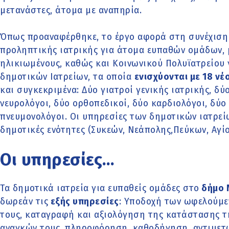
μετανάστες, άτομα με αναπηρία.
Όπως προαναφέρθηκε, το έργο αφορά στη συνέχιση 
προληπτικής ιατρικής για άτομα ευπαθών ομάδων, 
ηλικιωμένους, καθώς και Κοινωνικού Πολυϊατρείου 
δημοτικών Ιατρείων, τα οποία
ενισχύονται με 18 ν
και συγκεκριμένα: Δύο γιατροί γενικής ιατρικής, δ
νευρολόγοι, δύο ορθοπεδικοί, δύο καρδιολόγοι, δύο
πνευμονολόγοι. Οι υπηρεσίες των δημοτικών ιατρεί
δημοτικές ενότητες (Συκεών, Νεάπολης,Πεύκων, Αγί
Οι υπηρεσίες…
Τα δημοτικά ιατρεία για ευπαθείς ομάδες στο
δήμο 
δωρεάν τις
εξής υπηρεσίες
: Υποδοχή των ωφελούμε
τους, καταγραφή και αξιολόγηση της κατάστασης τη
αναγκών τους, πληροφόρηση, καθοδήγηση, αντιμετ