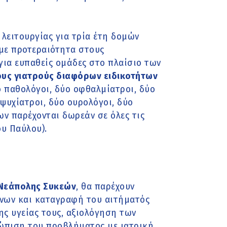
λειτουργίας για τρία έτη δομών
με προτεραιότητα στους
για ευπαθείς ομάδες στο πλαίσιο των
έους γιατρούς διαφόρων ειδικοτήτων
ύο παθολόγοι, δύο οφθαλμίατροι, δύο
 ψυχίατροι, δύο ουρολόγοι, δύο
ων παρέχονται δωρεάν σε όλες τις
ου Παύλου).
Νεάπολης Συκεών
, θα παρέχουν
νων και καταγραφή του αιτήματός
ς υγείας τους, αξιολόγηση των
ώπιση του προβλήματος με ιατρική