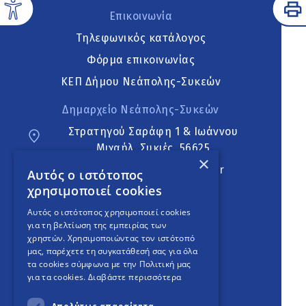
Επικοινωνία
Τηλεφωνικός κατάλογος
Φόρμα επικοινωνίας
ΚΕΠ Δήμου Νεάπολης-Συκεών
Δημαρχείο Νεάπολης-Συκεών
Στρατηγού Σαράφη 1 & Ιωάννου
Μιχαήλ, Συκιές, 56625
×
neapoli.sykies@ddt.gov.gr
Αυτός ο ιστότοπος
χρησιμοποιεί cookies
Ακολουθήστε
Αυτός ο ιστότοπος χρησιμοποιεί cookies
για τη βελτίωση της εμπειρίας των
χρηστών. Χρησιμοποιώντας τον ιστότοπό
μας, παρέχετε τη συγκατάθεσή σας για όλα
English Version
τα cookies σύμφωνα με την Πολιτική μας
για τα cookies.
Διαβάστε περισσότερα
An
project